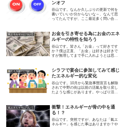
ンオフ
谷山です。なんか久しぶりの更新で何を
書いていいか分からないな～、なんて思
ってたんですが、ここ最近多く問い合わ
せを貰うのが「氣を感じるスイッチのオ
ンオフする方法が知りたい」みたいな内
容が多いです。要は人混みなんかに行く
お金を引き寄せる為にお金のエネ
氣エネルギーについて
と大勢の影響を受けてしま...
ルギーの特性を知ろう
谷山です。皆さん「お金」って好きです
か？僕は正直、「お金」は好きは好きで
すが無理してまで手に入れようとは思っ
ていません。学生の頃の「通信簿」みた
いな感じで考えてるので、「これだけや
ったからこれだけの収入」という風な感
シラフで宴会に参加してみて感じ
氣エネルギーについて
じで捉えています。そんで...
たエネルギー的な変化
谷山です。10月から緊急事態宣言も解除
されて中野の街は以前の活氣を取り戻し
たような感じがあります。やっぱり活氣
がある雰囲氣ってのは良いですね～一応8
時までという縛りはあるモノのお酒を提
供して良い、という事になりどの店もか
衝撃！エネルギーが骨の中を通
氣エネルギーについて
なりの賑わいをみせて...
る！？
谷山です。突然ですが、あなたは「氣エ
ネルギー」を感じた事はありますか？や