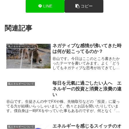
LINE
コピー
関連記事
ネガティブな感情が沸いてきた時
氣エネルギーについて
は何が起こってるのか？
谷山です。今日はここのところ書きたか
ったテーマを書いてみます。よく「どう
してもネガティブな思考が出てきてしま
うのですがどうすれば良いでしょう
か？」というような質問を頂きます。誰
でも「ネガティブな思考」や「ネガティ
毎日を元氣に過ごしたい人へ エ
氣エネルギーについて
ブな感情」なんて抱きたくあり...
ネルギーの投資と消費と浪費の違
い
谷山です。生徒さんの中でFXや株、先物取引などの「投資」に凝っ
てる方が結構いらっしゃいまして、色々とお話を聞いたりしていま
す。僕自身は一時FXをやっていた事もあるのですが、何となく「自
分には合わないな～」と思ってから一切やっていませんでした...
エネルギーを感じるスイッチのオ
氣エネルギーについて