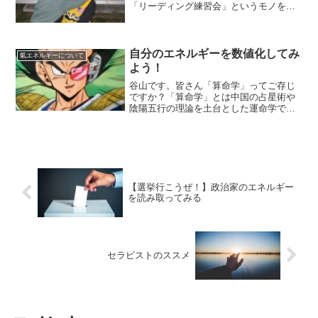
「リーディング練習会」というモノを行
っております。こういう時期なので特に
宣伝などはせず、既存の生徒さん達でひ
っそりとやっている感じではあるのです
が・・・・そんな練習会です...
自分のエネルギーを数値化してみ
氣エネルギーについて
よう！
谷山です。皆さん「算命学」ってご存じ
ですか？「算命学」とは中国の占星術や
陰陽五行の理論を土台とした運命学であ
り、色々な流派を伝承しつつ日本で生ま
れた「占い」です（厳密には「学問」と
なります）「運命を算出する」という意
味があり、対象の人間の命...
【選挙行こうぜ！】政治家のエネルギー
を読み取ってみる
セラピストのススメ