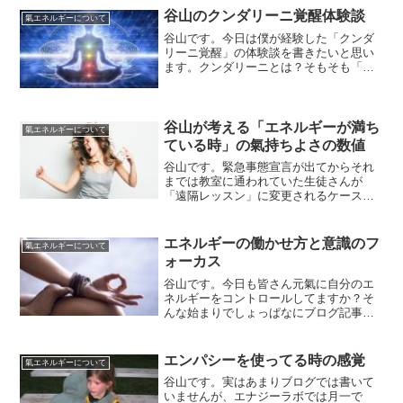
谷山のクンダリーニ覚醒体験談
氣エネルギーについて
谷山です。今日は僕が経験した「クンダ
リーニ覚醒」の体験談を書きたいと思い
ます。クンダリーニとは？そもそも「ク
ンダリーニ」とは何なのでしょうか？
「クンダリーニ」とは人間の尾骨に眠る
とされている強烈な「エネルギー」の事
を指します。「クンダリーニ...
谷山が考える「エネルギーが満ち
氣エネルギーについて
ている時」の氣持ちよさの数値
谷山です。緊急事態宣言が出てからそれ
までは教室に通われていた生徒さんが
「遠隔レッスン」に変更されるケースが
増えてきました。対面レッスンと遠隔レ
ッスンで大きな違いはないのですが、リ
モートワークなどでお家から出る機会が
エネルギーの働かせ方と意識のフ
氣エネルギーについて
減っている方が増えています...
ォーカス
谷山です。今日も皆さん元氣に自分のエ
ネルギーをコントロールしてますか？そ
んな始まりでしょっぱなにブログ記事を
書いてみましたが、実際に「今日も自分
のエネルギーをコントロールすっぞ！」
なんて人は滅多にいない訳で、いたとし
エンパシーを使ってる時の感覚
氣エネルギーについて
てもその人はなかなかの変...
谷山です。実はあまりブログでは書いて
いませんが、エナジーラボでは月一で