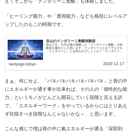
えてそこから「クンダリーニ覚醒」も体験しました。
「ヒーリング能力」や「透視能力」なども格段にレベルア
ップしたのもこの時期です。
谷山のクンダリーニ覚醒体験談
谷山です。今日は僕が経験した「クンダリーニ覚醒」の体
験談を書きたいと思います。クンダリーニとは？そもそも
「クンダリーニ」とは何なのでしょうか？「クンダリー
ニ」とは人間の尾骨に眠るとされている強烈な「エネルギ
ー」の事を指します。「クンダリーニ...
2020.12.17
taniyoga.tokyo
まぁ、何にせよ、「バキバキバキバキバキバキ」と骨の中
にエネルギーが通す事が出来れば、その人の「個性的な能
力」というモノがどんどん開花していく段階と言える訳
で、「エネルギーワーク」をやっているからにはとりあえ
ず目指すべき段階なんじゃないかな～、と思います。
こんな感じで僕は骨の中に氣エネルギーが通る「深部到