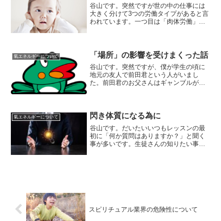
谷山です。突然ですが世の中の仕事には
大きく分けて3つの労働タイプがあると言
われています。一つ目は「肉体労働」二
つ目は「頭脳労働」三つ目は「精神（感
情）労働」の三つがあると言われていま
すが、僕的には自分の仕事はこの分類に
はカテゴライズされてい...
「場所」の影響を受けまくった話
氣エネルギーについて
谷山です。突然ですが、僕が学生の頃に
地元の友人で前田君という人がいまし
た。前田君のお父さんはギャンブルが大
好きで、学生である前田君に「麻雀」
「競馬」「パチンコ」などのギャンブル
を教え込むようのな英才教育を施してき
たそうです。そんな前田君はお...
閃き体質になる為に
氣エネルギーについて
谷山です。だいたいいつもレッスンの最
初に「何か質問はありますか？」と聞く
事が多いです。生徒さんの知りたい事や
疑問ってのは今のその人を表してる訳な
ので、質問などを聞く事でレッスンの流
れを決めたりする事もあります。ただ、
多くの場合「質問あります...
スピリチュアル業界の危険性について