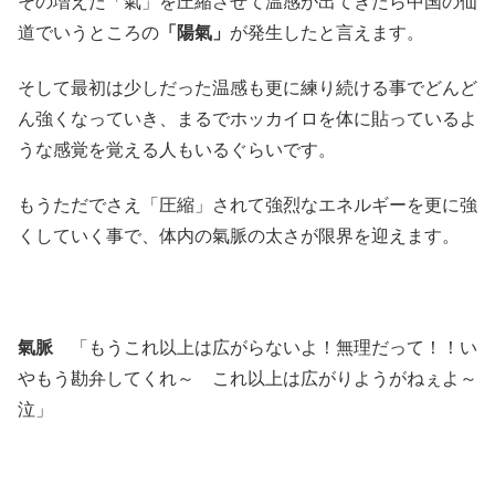
その増えた「氣」を圧縮させて温感が出てきたら中国の仙
道でいうところの
「陽氣」
が発生したと言えます。
そして最初は少しだった温感も更に練り続ける事でどんど
ん強くなっていき、まるでホッカイロを体に貼っているよ
うな感覚を覚える人もいるぐらいです。
もうただでさえ「圧縮」されて強烈なエネルギーを更に強
くしていく事で、体内の氣脈の太さが限界を迎えます。
氣脈
「もうこれ以上は広がらないよ！無理だって！！い
やもう勘弁してくれ～ これ以上は広がりようがねぇよ～
泣」