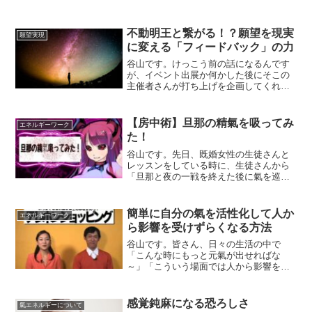
不動明王と繋がる！？願望を現実
願望実現
に変える「フィードバック」の力
谷山です。けっこう前の話になるんです
が、イベント出展か何かした後にそこの
主催者さんが打ち上げを企画してくれて
そこに出席した事があるんです。宴も盛
り上がり、宴もたけなわ！ぐらいのタイ
ミングでとある方が僕のところにやって
【房中術】旦那の精氣を吸ってみ
エネルギーワーク
きて「不動明王のエネルギ...
た！
谷山です。先日、既婚女性の生徒さんと
レッスンをしている時に、生徒さんから
「旦那と夜の一戦を終えた後に氣を巡ら
せるといつもと全然違った。どうしてで
すか？」というような質問を貰いまし
た。・・・・・・・・・う～ん この質
簡単に自分の氣を活性化して人か
エネルギーワーク
問の答えとしては「そりゃそ...
ら影響を受けずらくなる方法
谷山です。皆さん、日々の生活の中で
「こんな時にもっと元氣が出せればな
～」「こういう場面では人から影響を受
けたくないな～」「でもそういう時に限
って良いテクニックがないのよね～」そ
んな事を感じた事はありませんか？そん
感覚鈍麻になる恐ろしさ
氣エネルギーについて
な皆さんに今日ご紹介するのは...