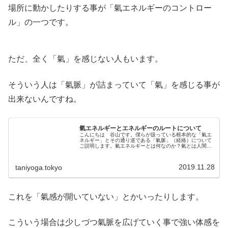
場所に動かしたりする事が「氣エネルギーのコントロー
ル」の一つです。
ただ、全く「氣」を感じない人もいます。
そういう人は「氣脈」が詰まっていて「氣」を感じる事が
出来ないんですね。
氣エネルギーとエネルギーのルートについて
こんにちは 谷山です。僕らが扱っている根本的な「氣エ
ネルギー」とその通り道である「氣脈」（経絡）について
ご説明します。氣エネルギーとは何なのか？氣とは人間が
発している「生命エネルギー」そのものです。元気な人は
元気な氣を発していますし、病気の...
2019.11.28
taniyoga.tokyo
これを「氣感が開いていない」とかいったりします。
こういう場合は少しづつ氣脈を広げていく事で強い体感を