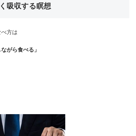
く吸収する瞑想
食べ方は
しながら食べる」
。