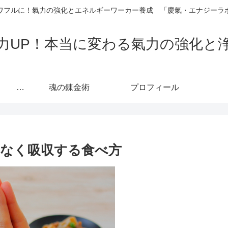
ワフルに！氣力の強化とエネルギーワーカー養成 「慶氣・エナジーラ
力UP！本当に変わる氣力の強化と
カリキュラム 人生の主導権を取り戻し「真の自己」へ至る魂の覚醒プロセス
魂の錬金術
プロフィール
なく吸収する食べ方