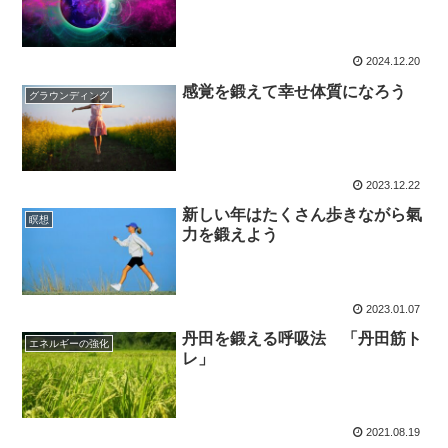
2024.12.20
感覚を鍛えて幸せ体質になろう
グラウンディング
2023.12.22
新しい年はたくさん歩きながら氣
瞑想
力を鍛えよう
2023.01.07
丹田を鍛える呼吸法 「丹田筋ト
エネルギーの強化
レ」
2021.08.19