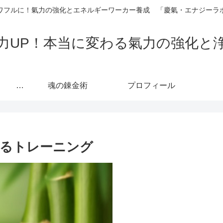
ワフルに！氣力の強化とエネルギーワーカー養成 「慶氣・エナジーラ
力UP！本当に変わる氣力の強化と
カリキュラム 人生の主導権を取り戻し「真の自己」へ至る魂の覚醒プロセス
魂の錬金術
プロフィール
るトレーニング