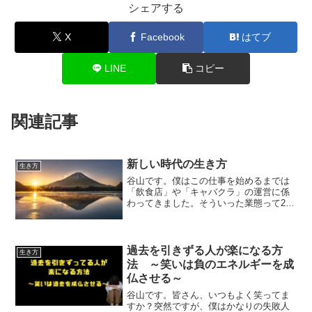
シェアする
X
Facebook
はてブ
LINE
コピー
関連記事
新しい時代の生き方
生き方
谷山です。僕はこの仕事を始めるまでは
「飲食店」や「キャバクラ」の運営に係
わってきました。そういった業態って20
～30年前のピーク時に比べてメチャクチ
ャ売り上げが下がってるんですよね。こ
れは僕が携わっていた系列だけではなく
て、「業界全体」に言...
過去を引きずる人が楽になる方
生き方
法 ～笑いは負のエネルギーを成
仏させる～
谷山です。皆さん、いつもよく笑ってま
すか？突然ですが、僕はかなりの失敗人