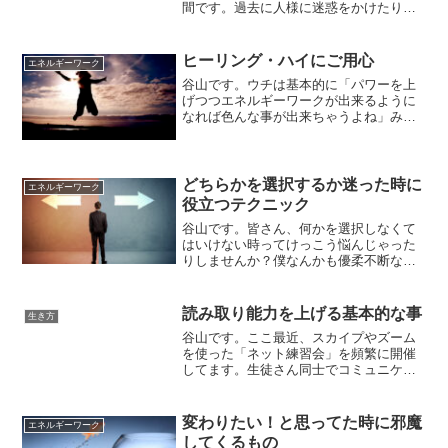
間です。過去に人様に迷惑をかけたり、
自分でも「なんであんな事を」と思うよ
うなやらかしを繰り返してきました。そ
してその度に、グジグジグジグジと引き
ヒーリング・ハイにご用心
エネルギーワーク
ずる・・・・・「なんであ...
谷山です。ウチは基本的に「パワーを上
げつつエネルギーワークが出来るように
なれば色んな事が出来ちゃうよね」みた
いなスタンスで教室をやってる訳ですが
（すっげぇ大雑把な説明）レッスンを受
けられてる生徒さんの中には「ヒーラー
になりたい」という風に考...
どちらかを選択するか迷った時に
エネルギーワーク
役立つテクニック
谷山です。皆さん、何かを選択しなくて
はいけない時ってけっこう悩んじゃった
りしませんか？僕なんかも優柔不断な性
格をしてるもんで「こっちもいいな～」
「でも、あっちも捨てがたい・・・」そ
んな感じで頭を悩ませる事が結構ありま
読み取り能力を上げる基本的な事
生き方
す。「夕飯は（そば）か（...
谷山です。ここ最近、スカイプやズーム
を使った「ネット練習会」を頻繁に開催
してます。生徒さん同士でコミュニケー
ションを計ってもらい普段は話をしない
ような人達と話してもらう事で氣付きを
得てもらったり、シンプルに能力向上し
変わりたい！と思ってた時に邪魔
エネルギーワーク
てもらうのが目的です。そ...
してくるもの