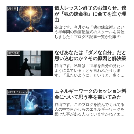
言われる所の大周天とは少しニュアンス
が違う感じになります。そこら辺の違い
個人レッスン終了のお知らせ。僕
思う事
については↓の動画...
が『魂の錬金術』に全てを注ぐ理
由
谷山です。今月から「魂の錬金術」とい
う半年間の動画配信式のスクールを開催
しました！ブログの記事一覧か記事の最
後にこんな感じのバナーがあるのでここ
をクリックして貰うと「魂の錬金術」専
用のページへ飛んでいきますのでご興味
なぜあなたは「ダメな自分」だと
能力開発
ある方はぜひボタンをクリ...
思い込むのか？その原因と解決策
谷山です。私達は「世界を自分の見たい
ように見ている」とか言われたりしま
す。「見たいように」というと、多くの
人は素晴らしい世界を見たいと考えるか
もしれませんし、今がしんどい人は「こ
んな世界なんて見たくねーよ」と思うの
エネルギーワークのセッション料
独立したい人へ
も自然な事ではあると思いま...
金について思う事を書いてみた
谷山です。このブログを読んでくれてる
人の中で何かしらのエネルギーワークを
受けた事がある人っていますかね？エネ
ルギーワークと一言で言っても現代では
色々なタイプのワークがありますけど、
ほとんどのワークには「料金」が発生す
ると思います。まぁ、料金...