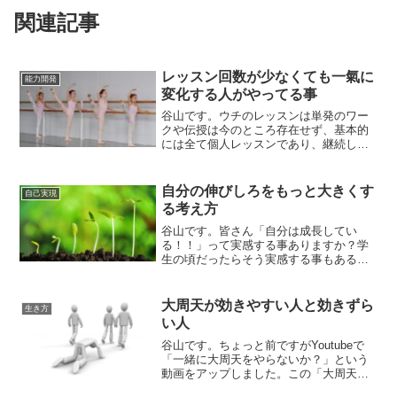
関連記事
レッスン回数が少なくても一氣に
能力開発
変化する人がやってる事
谷山です。ウチのレッスンは単発のワー
クや伝授は今のところ存在せず、基本的
には全て個人レッスンであり、継続して
レッスンを受けて頂く「継続式」となっ
ています（今後は変更していく予定です
が）一か月におけるレッスンの受講回数
自分の伸びしろをもっと大きくす
自己実現
は生徒さんにお任せしてい...
る考え方
谷山です。皆さん「自分は成長してい
る！！」って実感する事ありますか？学
生の頃だったらそう実感する事もあるか
もしれませんが、大人になると自分でそ
う実感する事は少ないかもしれませんね
～僕は会社員の頃から色々な部下、そし
大周天が効きやすい人と効きずら
生き方
て今は生徒さんと接してきて...
い人
谷山です。ちょっと前ですがYoutubeで
「一緒に大周天をやらないか？」という
動画をアップしました。この「大周天」
ですが、一般的な仙道や伝統的な氣功で