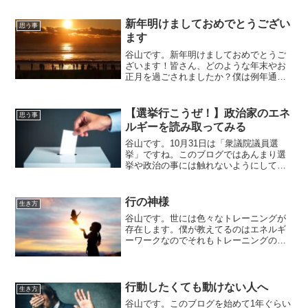
アックな技術を駆使して「氣」により
「チャクラ」や「氣脈」の開発を行い、
新年明けましておめでとうござい
思う事
自身の「氣力」を強くする技...
ます
谷山です。新年明けましておめでとうご
ざいます！皆さん、どのような年末やお
正月を過ごされましたか？僕は例年通り
ではありますが、初詣に行ったり信じら
れないぐらいの量のお酒を飲んだりと
「ザ・日本の正月」を過ごしました。と
【選挙行こうぜ！】政治家のエネ
思う事
ても楽しく過ごす事ができま...
ルギーを読み取ってみる
谷山です。10月31日は「衆議院議員選
挙」ですね。このブログではあんまり選
挙や政治の事には触れないようにしてい
るんですが、ここ最近は生徒さん達と話
す時でも自然と選挙の話になりがちで
す。「コロナ禍」という世界中を巻き込
行の神様
生き方
んだ出来事がありましたか...
谷山です。世には色々なトレーニングが
存在します。僕が教えてるのはエネルギ
ーワークなのでそれもトレーニングの一
つではあるのですが、僕的にはこれは
「行」（要は修行ね）と言えるモノだと
思っています。もちろん、華道や茶道、
剣道や柔道など「道」という...
行動したくても動けない人へ
生き方
谷山です。このブログを始めて1年ぐらい