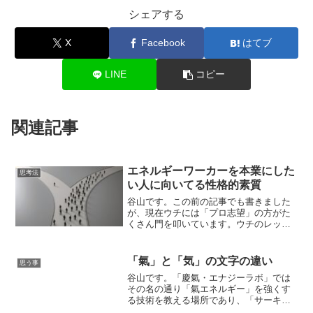
シェアする
X
Facebook
はてブ
LINE
コピー
関連記事
エネルギーワーカーを本業にした
思考法
い人に向いてる性格的素質
谷山です。この前の記事でも書きました
が、現在ウチには「プロ志望」の方がた
くさん門を叩いています。ウチのレッス
ンは施術だけを行うのではなく、色々な
話をさせて貰いながら行うセッション形
式なので話を聞かせて貰いながら生徒さ
「氣」と「気」の文字の違い
思う事
んの個性や資質に沿った提...
谷山です。「慶氣・エナジーラボ」では
その名の通り「氣エネルギー」を強くす
る技術を教える場所であり、「サーキュ
レーションヨーガ」という死ぬほどマニ