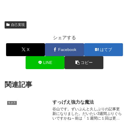
自己実現
シェアする
X
Facebook
はてブ
LINE
コピー
関連記事
すっげえ強力な魔法
生き方
谷山です。ずいぶんと久しぶりの記事更
新になりました。だいたい3週間ぶりぐら
いですかね～前は「１週間に１回は更新
しよ」と思ってたのですが、色々と新し
く学ぶ事が増えたり仕事の関係などで記