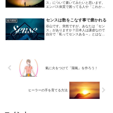
ス」について書いてみたいと思います。
エンパス体質で困ってる人や「これから
どうやって生きていこう・・・・」そん
な思いを抱いている人のお役に立てれば
良いな～、なんて思ってます。まず最初
センスは数をこなす事で磨かれる
能力開発
に僕の事を少し書かせて下さ...
谷山です。突然ですが、あなたは「セン
ス」がありますか？日本人は謙虚なので
自分で「私ってセンスある～」とはなか
なか思えない人も多いのですが、やっぱ
り何事でも「センス」は無いよりあった
方がいいですよね～僕自身、今はこの
「ブログ」を書くにあたって...
氣に火をつけて「陽氣」を作ろう！
ヒーラーの手を育てる方法