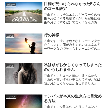
事の更新が滞ってました。皆さんは一度
目標が見つけられなかったFさん
願望実現
自分が決めた事が出来な...
のゴール設定
谷山です。ウチはエネルギーワークの技
術をお伝えする教室ですが、ただ単に技
術をお伝えするだけでなく「なんの為に
技術を習得するのか？」という目標設定
（ゴール）を大事にしています。最初は
「元氣になりたい」とか「人から影響を
行の神様
生き方
受けたくない」というのが...
谷山です。世には色々なトレーニングが
存在します。僕が教えてるのはエネルギ
ーワークなのでそれもトレーニングの一
つではあるのですが、僕的にはこれは
「行」（要は修行ね）と言えるモノだと
思っています。もちろん、華道や茶道、
剣道や柔道など「道」という...
私は頭がおかしくなってしまった
生き方
のかもしれません
谷山です。ちょっと前に生徒さんから
「あの～言いずらい事なんですが、私は
頭がおかしくなったかもしれません」と
いう相談を貰いました。その生徒さんの
見た感じはいつもと全く変わりません。
どこがどうおかしくなったのかを聞いて
エンパスが本来の生き方に目覚め
エンパス
みると「最近、自分と人の区...
る方法
谷山です。今日は久しぶりに「エンパ