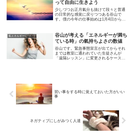
って自由に生きよう
少しづつお正月氣分も抜けて段々と普通
の日常的な感覚に戻りつつある谷山で
す。僕の今年の仕事始めは1月4日からで
朝から遠隔レッスンやら対面レッスンや
らでけっこう忙しかったです。三が日が
過ぎたばかりなのにたくさんの生徒さん
谷山が考える「エネルギーが満ち
氣エネルギーについて
が来てくれるのはありがた...
ている時」の氣持ちよさの数値
谷山です。緊急事態宣言が出てからそれ
までは教室に通われていた生徒さんが
「遠隔レッスン」に変更されるケースが
増えてきました。対面レッスンと遠隔レ
ッスンで大きな違いはないのですが、リ
モートワークなどでお家から出る機会が
減っている方が増えています...
習い事をする時に覚えておいた方がいい
事
ネガティブにしがみつく人達