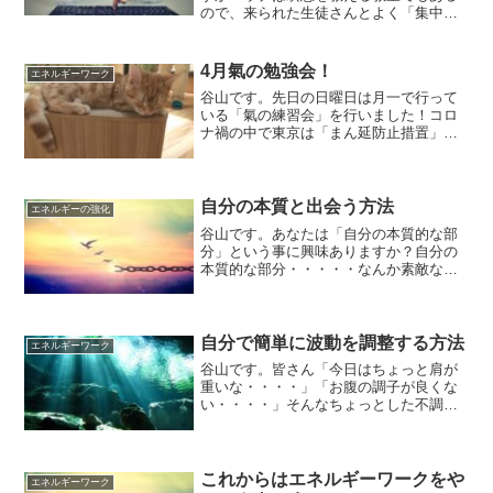
ので、来られた生徒さんとよく「集中
力」について話したりします。ただ、け
っこう皆さん「集中力」について間違っ
た理解をしている方も多いので今日は実
4月氣の勉強会！
エネルギーワーク
践的な「集中」という事を書...
谷山です。先日の日曜日は月一で行って
いる「氣の練習会」を行いました！コロ
ナ禍の中で東京は「まん延防止措置」で
発令されているので参加された方も少な
くはありましたが、しっかりと「氣のト
レーニング」を行いました。今日は「氣
の勉強会」をリポートして...
自分の本質と出会う方法
エネルギーの強化
谷山です。あなたは「自分の本質的な部
分」という事に興味ありますか？自分の
本質的な部分・・・・・なんか素敵な響
きですよね～生徒さんにもよく「〇〇っ
て自分の本質的な感じがします」「幼少
期から忘れていた自分の本質を思い出し
ました」なんて言われたり...
自分で簡単に波動を調整する方法
エネルギーワーク
谷山です。皆さん「今日はちょっと肩が
重いな・・・・」「お腹の調子が良くな
い・・・・」そんなちょっとした不調を
自分で改善できたら良いな～、なんて思
った事はありませんか？（まぁ、あんま
思わんか・・・）今日は自分自身や周り
の人のちょっとした不調を...
これからはエネルギーワークをや
エネルギーワーク