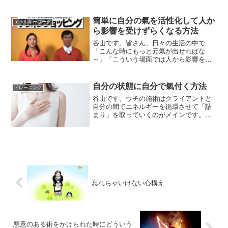
まう時があります。そういう時に自分な
りの「氣分転換」を持っていれば良いで
すが、皆さん結構「自分なりの氣分転
簡単に自分の氣を活性化して人か
エネルギーワーク
換」を持っていない事が多か...
ら影響を受けずらくなる方法
谷山です。皆さん、日々の生活の中で
「こんな時にもっと元氣が出せればな
～」「こういう場面では人から影響を受
けたくないな～」「でもそういう時に限
って良いテクニックがないのよね～」そ
んな事を感じた事はありませんか？そん
自分の状態に自分で氣付く方法
トレーニング
な皆さんに今日ご紹介するのは...
谷山です。ウチの施術はクライアントと
自分の間でエネルギーを循環させて「詰
まり」を取っていくのがメインです。詰
まりを取っていく過程でクライアントの
持つ「思い癖」みたいなモノが表立って
現れてくるのは日常的だったりします。
どういう事かと言うと、普...
忘れちゃいけない心構え
悪意のある術をかけられた時にどういう