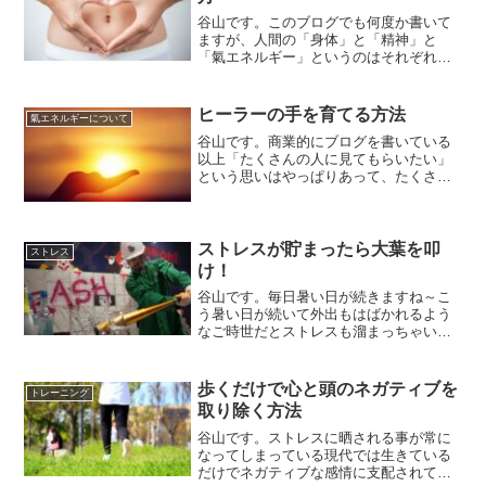
谷山です。このブログでも何度か書いて
ますが、人間の「身体」と「精神」と
「氣エネルギー」というのはそれぞれが
独立している訳ではなくてこの3つはとて
も密接な関係があります。分かりやすい
所でいえば、酷い肩こりの症状が出てる
ヒーラーの手を育てる方法
氣エネルギーについて
時ってあまり明るい氣持ち...
谷山です。商業的にブログを書いている
以上「たくさんの人に見てもらいたい」
という思いはやっぱりあって、たくさん
の人に見てもらう為には「SEO対策」
（検索エンジン最適化）をしていく必要
があります。「SEO対策」ってのはグー
グルとかで検索をかけた...
ストレスが貯まったら大葉を叩
ストレス
け！
谷山です。毎日暑い日が続きますね～こ
う暑い日が続いて外出もはばかれるよう
なご時世だとストレスも溜まっちゃいま
すよね。ストレス貯まってるけど、外に
遊び行くのも何だか・・・・・・そして
暑すぎて食欲もあまり出な
歩くだけで心と頭のネガティブを
トレーニング
い・・・・・・そんな方に今日はお家
取り除く方法
で...
谷山です。ストレスに晒される事が常に
なってしまっている現代では生きている
だけでネガティブな感情に支配されてし