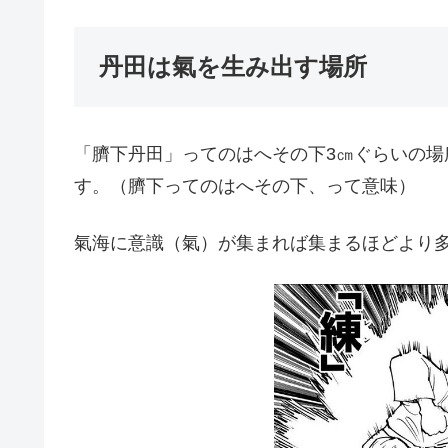
丹田は氣を生み出す場所
「臍下丹田」ってのはへその下3㎝ぐらいの
す。（臍下ってのはへその下、って意味）
氣海に意識（氣）が集まれば集まるほどより