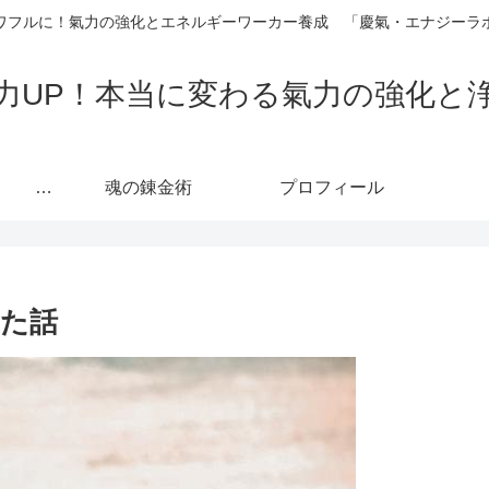
ワフルに！氣力の強化とエネルギーワーカー養成 「慶氣・エナジーラ
力UP！本当に変わる氣力の強化と
カリキュラム 人生の主導権を取り戻し「真の自己」へ至る魂の覚醒プロセス
魂の錬金術
プロフィール
た話