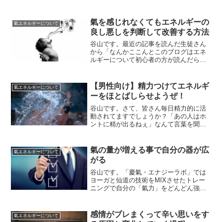
す。それは「多くの人の胸が（エネルギ
ー的に）詰まっている」という事です。
「胸が詰まる」というと一般的には「息
氣を感じれなくてもエネルギーの
氣エネルギーについて
苦しい」とか「感慨深くて胸...
良し悪しを判断して改善する方法
谷山です。最近の記事を読んだ生徒さん
から「なんかここんとこのブログはエネ
ルギーについて初心者の方が読んだら難
しく感じてしまうんじゃないでしょう
か？」という声を頂きました。読み返し
てみると確かにそうかもしれませ
【男性向け】精力つけてエネルギ
氣エネルギーについて
ん・・・・・「分かりづらい事を分...
ーをほとばしらせようぜ！
谷山です。さて、皆さん毎日精力的に活
動されてますでしょうか？「あの人はホ
ントに精が出るねぇ」なんて言葉を聞く
と「頑張ってる人なんだな」という様な
印象を受けると思います。簡単に言うと
「精」っつーのは人間の活動の元となる
氣の量が増える事で自分の器が広
氣エネルギーについて
エネルギーの事を指してい...
がる
谷山です。「慶氣・エナジーラボ」では
ヨーガと仙道の技術をMIXさせたトレー
ニングで自分の「氣力」をどんどん強く
していきます。「氣力」が強くなるとい
う事は簡単に言うと「氣エネルギーの総
量が増える」という事になります。「自
感情がブレまくって辛い思いをす
氣エネルギーについて
分のエネルギーが増える...