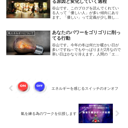
る原因と変化していく過程
谷山です。このブログを読んでくれてい
る人って「優しい人」が多い傾向にあり
ます。「優しい」って定義が少し難しく
なるけど、僕的には「人の氣持ちに寄り
添える人」なんじゃないかな～、と思い
ます。特に「エンパス体質」の人なんか
あなたのパワーをゴリゴリに削っ
氣エネルギーについて
は人の感情の影響を肌で感...
てる行動
谷山です。今年の冬は何だか暖かい日が
多いですね～でもやっぱりまだ2月なので
寒い日はかなり冷えます。人間の「エネ
ルギー」を考えた時に当たり前ですけ
ど、夏より冬の方が活性化しずらいで
す。まぁ、これは季節がらどうしようも
ない事なんですけどね。ただ...
エネルギーを感じるスイッチのオンオフ
氣を練る為のワークを伝授します