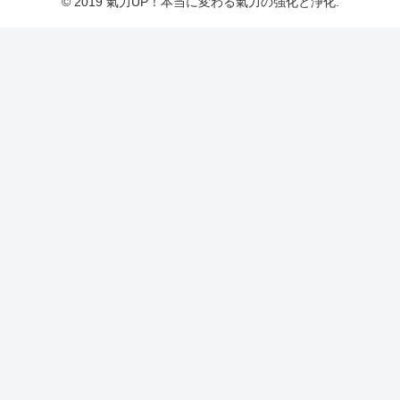
© 2019 氣力UP！本当に変わる氣力の強化と浄化.