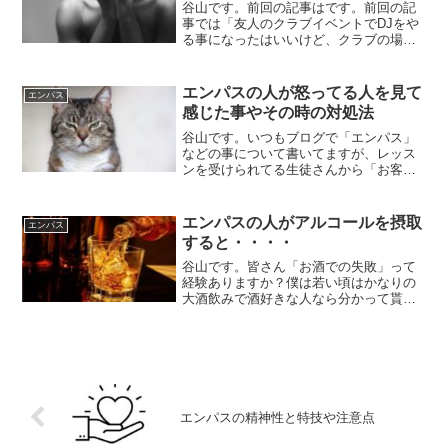
谷山です。前回の記事はです。前回の記
事では「友人のクラブイベントでDJをや
る事になったはいいけど、クラブの場所
の波動がやべぇぐらい荒くて少しのお酒
で酔っ払って撃沈」という所でした。さ
て、DJプレイ中に記憶が飛んだ僕は一体
エンパスの人が怒ってる人を見て
エンパス
何をやっていたのでし...
感じた事やその時の対処法
谷山です。いつもブログで「エンパス」
などの事について書いてますが、レッス
ンを受けられてる生徒さんから「お客さ
んからクレームを受けた時にエンパシー
が発動してる事に氣付いた」というお話
を聞きました。「自分はエンパス体質だ
エンパスの人がアルコールを摂取
エンパス
けどコントロールの仕方が...
すると・・・・
谷山です。皆さん「お酒での失敗」って
経験ありますか？僕は若い頃はかなりの
大酒飲みで酒好きな人なら分かって貰え
ると思うのですが「お酒での失敗」は数
えきれないぐらい経験してます（えばれ
るような事じゃないけど）ちなみに「ア
ルコールとエンパス」とい...
エンパスの精神性と特技や注意点