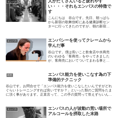
人がたくさんいると疲れやす
エンパス
い・・・それもエンパスの特徴で
す
こんにちは 谷山です。先日、朝っぱら
から新宿の歌舞伎町にある健康診断セン
ターに行ってきたのですが、朝の新宿は
やっぱり人が多いね~みんなこれから仕事
に行くんだろうけど、ホントご苦労様で
す。今日はそんな「人混み」にまみれな
エンパシーを使ってクレームから
エンパス
がら思った事などを書い...
学んだ事
谷山です。僕は長いこと飲食店や水商売
のいわゆる「客商売」をやってきました
が、客商売においてついてまわる事とし
て「クレーム」というモノがあります。
「クレーム」って嫌なモノですよね。で
も、その嫌なクレームも別の側面から見
エンパス能力を使いこなす為の下
瞑想
れば「お客様のご意見」と...
準備的テクニック
谷山です。お問合せで「エンパス能力を使いこなしたいんですがどれ
ぐらいトレーニングすれば良いですか？」といった類のご質問をたま
に頂く事があります。正直言って、この手の質問って答えずらいんで
すよね＞＜「エンパス能力を使いこなしたい」というのはよ...
エンパスの人が波動の荒い場所で
エンパス
アルコールを摂取した末路