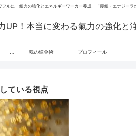
ワフルに！氣力の強化とエネルギーワーカー養成 「慶氣・エナジーラ
力UP！本当に変わる氣力の強化と
カリキュラム 人生の主導権を取り戻し「真の自己」へ至る魂の覚醒プロセス
魂の錬金術
プロフィール
している視点