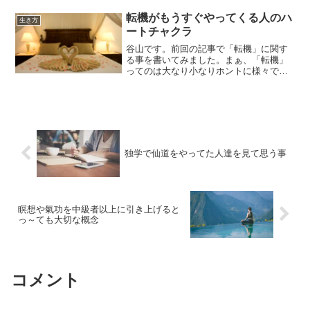
な事があってブログ記事を書けなくなっ
ていました。今回はその理...
転機がもうすぐやってくる人のハ
生き方
ートチャクラ
谷山です。前回の記事で「転機」に関す
る事を書いてみました。まぁ、「転機」
ってのは大なり小なりホントに様々で、
急に来る事もあればジリジリと迫ってく
るような感じで訪れる事もある訳です。
今日はそんな「ジリジリ転機が迫ってる
人の4番チャクラ」につい...
独学で仙道をやってた人達を見て思う事
瞑想や氣功を中級者以上に引き上げると
っ～ても大切な概念
コメント