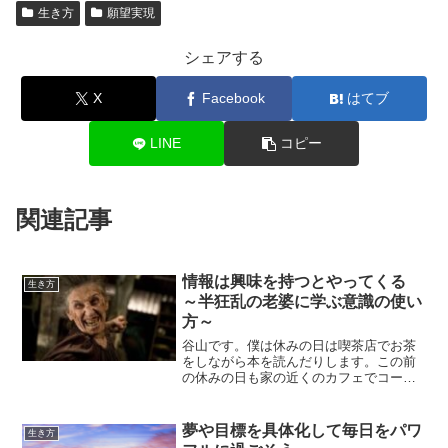
生き方
願望実現
シェアする
X
Facebook
はてブ
LINE
コピー
関連記事
情報は興味を持つとやってくる
生き方
～半狂乱の老婆に学ぶ意識の使い
方～
谷山です。僕は休みの日は喫茶店でお茶
をしながら本を読んだりします。この前
の休みの日も家の近くのカフェでコーヒ
ーを飲みながら読書をしていました。カ
フェってたくさん人がいるので素で読書
しても周囲の声などが入ってきてしまい
夢や目標を具体化して毎日をパワ
生き方
あまり集中できなかったり...