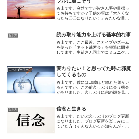
フルに過ごそう
谷山です。突然ですが皆さん夢や目標っ
てお持ちですか？子供の頃は「大きくな
ったら〇〇になりたい！」みたいな目標
を持ってたりしますが大人になるとそう
いった夢を持たなくなる人って多いんじ
ゃないかと思います。でも、夢や目標を
読み取り能力を上げる基本的な事
生き方
持つ事、このブログ的な言...
谷山です。ここ最近、スカイプやズーム
を使った「ネット練習会」を頻繁に開催
してます。生徒さん同士でコミュニケー
ションを計ってもらい普段は話をしない
ような人達と話してもらう事で氣付きを
得てもらったり、シンプルに能力向上し
変わりたい！と思ってた時に邪魔
エネルギーワーク
てもらうのが目的です。そ...
してくるもの
谷山です。僕には10歳ほど離れた弟がい
るんですが、この前久しぶりに会う機会
がありました。久しぶりに弟の顔を見た
んですが何だか違和感を感じます。何だ
ろうな・・・・・・・とジッと見てると
その違和感の正体に氣付きました。久し
信念と生きる
生き方
ぶりに見る弟は・・・・...
谷山です。だいぶ久しぶりのブログ更新
になりました。ブログ更新を楽しみにし
ていた方（そんな人いるか知らんが）大
変申し訳ありません。さぼってた訳じゃ
ないんですよ。正直に言うと、実は色々