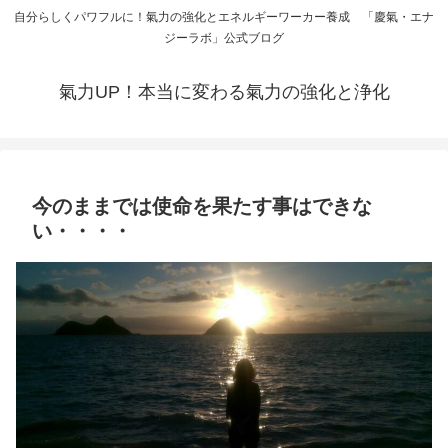
自分らしくパワフルに！氣力の強化とエネルギーワーカー養成 「慶氣・エナ
ジーラボ」公式ブログ
氣力UP！本当に変わる氣力の強化と浄化
今のままでは使命を果たす事はできな
い・・・・