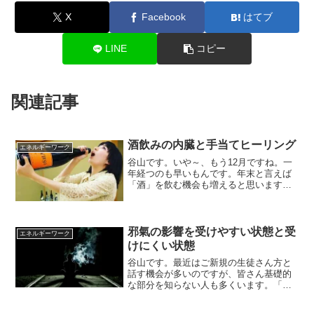
X
Facebook
はてブ
LINE
コピー
関連記事
酒飲みの内臓と手当てヒーリング
エネルギーワーク
谷山です。いや～、もう12月ですね。一
年経つのも早いもんです。年末と言えば
「酒」を飲む機会も増えると思います。
酒つながりですが、この前「かなり二日
酔い状態」の生徒さんとレッスンをさせ
て貰いました。今日はその時の事などを
書いてみたいと思います...
邪氣の影響を受けやすい状態と受
エネルギーワーク
けにくい状態
谷山です。最近はご新規の生徒さん方と
話す機会が多いのですが、皆さん基礎的
な部分を知らない人も多くいます。「人
混みに行くと頭がフラフラし
て・・・・」「苦手な人が近くにいると