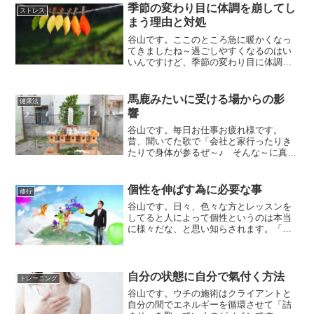
胸が苦しくなって頭痛がするんです」そ
季節の変わり目に体調を崩してし
ストレス
んな話をよく聞きますが、大切なのは...
まう理由と対処
谷山です。ここのところ急に暖かくなっ
てきましたね～過ごしやすくなるのはい
いんですけど、季節の変わり目に体調崩
してしまう人も多いんじゃないでしょう
か？今日は今の時期になると体調を崩し
てしまう氣エネルギー的な理由とその簡
馬鹿みたいに受ける場からの影
健康法
単な対処法を書いてみたい...
響
谷山です。毎日お仕事お疲れ様です。
昔、聞いてた歌で「会社と家行ったりき
たりで身体が参るぜ～♪ そんな～に真面
目～に生きてもしょうがない！」という
歌がありました。この曲は毎日会社の為
に人生を捧げる社会人に対してどちらか
個性を伸ばす為に必要な事
修行
というと反社会的、そして...
谷山です。日々、色々な方とレッスンを
してると人によって個性というのは本当
に様々だな、と思い知らされます。「個
性」ってのは言い換えると「得意」とも
言える訳で、人間は得意な事をやってる
時は楽しい氣持ちになりがちです。それ
はそれで良いのですが楽し...
自分の状態に自分で氣付く方法
トレーニング
谷山です。ウチの施術はクライアントと
自分の間でエネルギーを循環させて「詰