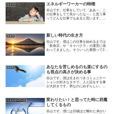
してその度に、グジグジグジグジと引き
エネルギーワーカーの特権
生き方
ずる・・・・・「なんであ...
谷山です。仕事をしていて「ああ～、こ
の仕事をしてて良かったな～」と思う事
ってどんな仕事でもあると思います。僕
はエネルギーワーカーという少し変わっ
た仕事をしていますが、この仕事をして
いてそう感じる機会は今までの仕事に比
べて格段に多くなりました...
新しい時代の生き方
生き方
谷山です。僕はこの仕事を始めるまでは
「飲食店」や「キャバクラ」の運営に係
わってきました。そういった業態って20
～30年前のピーク時に比べてメチャクチ
ャ売り上げが下がってるんですよね。こ
れは僕が携わっていた系列だけではなく
て、「業界全体」に言...
あなたを苦しめるのも楽にするの
生き方
も視点の高さが決める事
谷山です。僕は生まれつきコミュニケー
ションが好きなタチで、人と話をする事
が大好きです。男なのにめずらしい、と
はよく言われますが好きなモノは好きな
のでしょうがないですね＞＜ただ、「好
きこそ物の上手なれ」じゃないですけ
変わりたい！と思ってた時に邪魔
エネルギーワーク
ど、色々な人とコミュニケー...
してくるもの
谷山です。僕には10歳ほど離れた弟がい