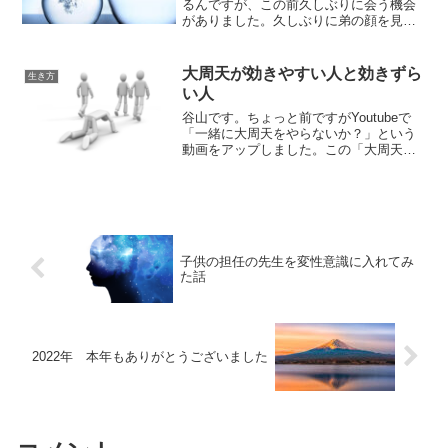
るんですが、この前久しぶりに会う機会
がありました。久しぶりに弟の顔を見た
んですが何だか違和感を感じます。何だ
ろうな・・・・・・・とジッと見てると
その違和感の正体に氣付きました。久し
大周天が効きやすい人と効きずら
生き方
ぶりに見る弟は・・・・...
い人
谷山です。ちょっと前ですがYoutubeで
「一緒に大周天をやらないか？」という
動画をアップしました。この「大周天」
ですが、一般的な仙道や伝統的な氣功で
言われる所の大周天とは少しニュアンス
が違う感じになります。そこら辺の違い
については↓の動画...
子供の担任の先生を変性意識に入れてみ
た話
2022年 本年もありがとうございました