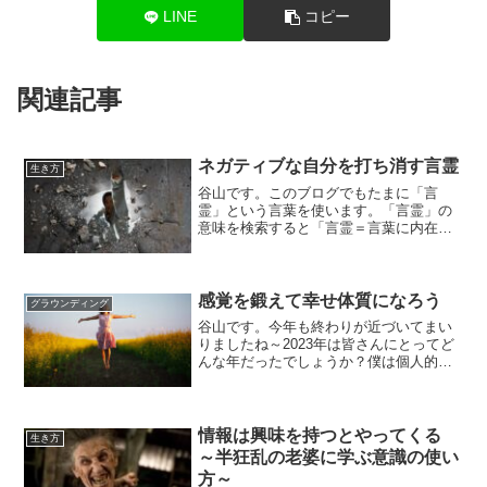
LINE
コピー
関連記事
ネガティブな自分を打ち消す言霊
生き方
谷山です。このブログでもたまに「言
霊」という言葉を使います。「言霊」の
意味を検索すると「言霊＝言葉に内在す
る霊力」という風に出てきました。「霊
力」っつーと何だか仰々しく感じてしま
いますが、一般的には「言葉にはエネル
ギーが乗る」みたいな感じで...
感覚を鍛えて幸せ体質になろう
グラウンディング
谷山です。今年も終わりが近づいてまい
りましたね～2023年は皆さんにとってど
んな年だったでしょうか？僕は個人的に
も世界的にもこれから次の時代に向けて
の準備が着々と進んできたような年だっ
たんじゃないかな～、と感じています。
時代の転換期が脈々と...
情報は興味を持つとやってくる
生き方
～半狂乱の老婆に学ぶ意識の使い
方～