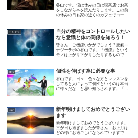
谷山です。僕は休みの日は喫茶店でお茶
をしながら本を読んだりします。この前
の休みの日も家の近くのカフェでコーヒ
ーを飲みながら読書をしていました。カ
フェってたくさん人がいるので素で読書
しても周囲の声などが入ってきてしまい
自分の精神をコントロールしたい
チャクラ
あまり集中できなかったり...
なら意識と体の関係を知ろう！
皆さん、ご機嫌いかがでしょう？慶氣エ
ナジーラボの谷山です。「機嫌」という
モノは上がり下がりしたりするものです
が、出来ればずっと「ご機嫌」な時をキ
ープ出来たら良いですよね＾＾今日はい
つもと少し違ってブログの冒頭でご機嫌
個性を伸ばす為に必要な事
修行
を伺ってみましたが、皆さ...
谷山です。日々、色々な方とレッスンを
してると人によって個性というのは本当
に様々だな、と思い知らされます。「個
性」ってのは言い換えると「得意」とも
言える訳で、人間は得意な事をやってる
時は楽しい氣持ちになりがちです。それ
はそれで良いのですが楽し...
新年明けましておめでとうござい
日記
ます
新年明けましておめでとうございます。
三が日も過ぎましたが皆さん、お正月は
どの様にお過ごしになられていますでし
ょうか？僕は家族と過ごしたり読み貯め