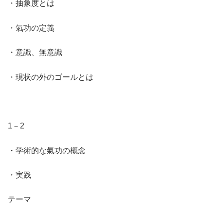
・抽象度とは
・氣功の定義
・意識、無意識
・現状の外のゴールとは
1－2
・学術的な氣功の概念
・実践
テーマ