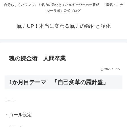
自分らしくパワフルに！氣力の強化とエネルギーワーカー養成 「慶氣・エナ
ジーラボ」公式ブログ
氣力UP！本当に変わる氣力の強化と浄化
魂の錬金術 人間卒業
2025.10.15
1か月目テーマ 「自己変革の羅針盤」
1－1
・ゴール設定